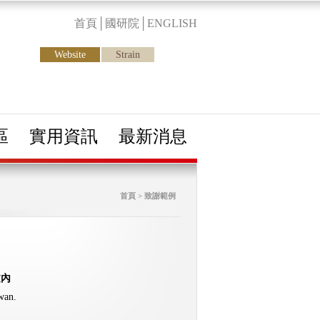
首頁
│
國研院
│
ENGLISH
Website
Strain
區
實用資訊
最新消息
首頁 > 致謝範例
文內
wan.