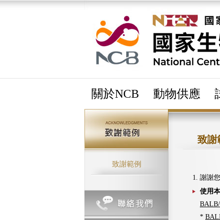
關於NCB
動物供應
致謝
致謝範例
1. 謝
使用本
BALB/
*
BALB