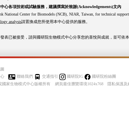
中心各項技術或試驗服務，建議撰寫於致謝(Acknowledgements)文內
nk National Center for Biomodels (NCB), NIAR, Taiwan, for technical suppor
logy analysis
請置換成您所使用本中心提供的服務。
您的發表已被接受，請與國研院生物模式中心分享您的喜悅與成就，並可依
地圖
中心
聯絡我們
交通指引
國研院IG
國研院粉絲團
實驗研究院國家生物模式中心版權所有 網頁最佳瀏覽環境1024x768
隱私保護及