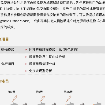
瘤免疫療法是利用患者自體免疫系統來移除癌症細胞，近年來最熱門的治療方
PD-1 抗體，拮抗 T 細胞的免疫負調控機制，提升 T 細胞的活性或辨識
項服務是初步概念驗證新開發腫瘤免疫治療的最佳幫手，可以依需求選用
yngeneic Tumor Models)，或由專業技術人員協助建立特定腫瘤移
治療的成效。
務項目
動物模式
同種移植腫瘤模式小鼠 (黑色素瘤)
腫瘤量測及生長曲線分析
分析項目
腫瘤組織病理分析
免疫表現型分析
症疫苗