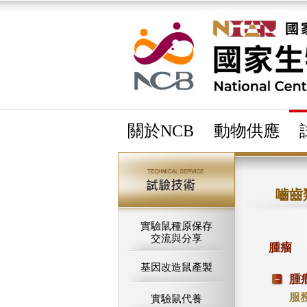
關於NCB
動物供應
嚙齒
實驗鼠種原保存
交流與分享
腫瘤
基因改造鼠產製
腫
服
實驗鼠代養