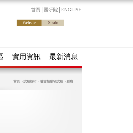
首頁
│
國研院
│
ENGLISH
Website
Strain
區
實用資訊
最新消息
首頁 > 試驗技術 > 嚙齒類動物試驗 > 腫瘤