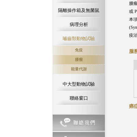
腫
隔離操作箱及無菌鼠
或 
本
病理分析
(S
疫
嚙齒類動物試驗
免疫
服
腫瘤
能量代謝
中大型動物試驗
聯絡窗口
癌