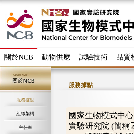
關於NCB
動物供應
試驗技術
品質
服務據點
服務據點
國家生物模式中心
組織架構
實驗研究院 (簡稱
主任室