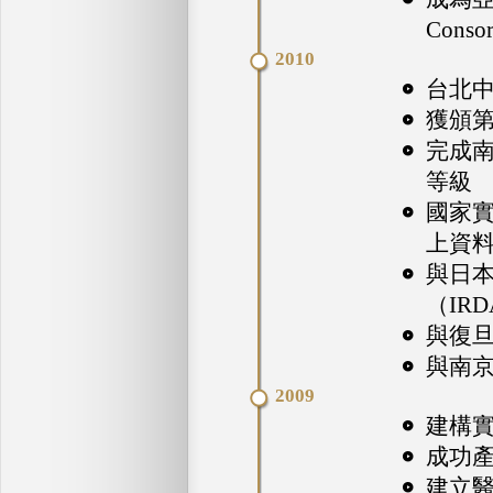
Cons
2010
台北中
獲頒第
完成南
等級
國家
上資料
與日本熊本
（IR
與復旦
與南京
2009
建構實
成功
建立