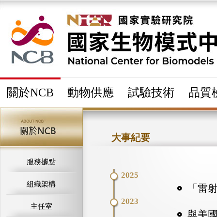
關於NCB
動物供應
試驗技術
品質
大事紀要
服務據點
2025
組織架構
「雷射
2023
主任室
與美