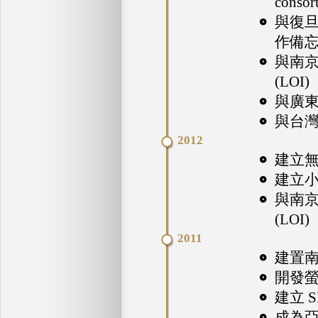
conso
與復
作備忘錄
與南
(LOI)
與廣東
與台灣
2012
建立
建立
與南
(LOI)
2011
建置
開發螢
建立 
成為亞洲