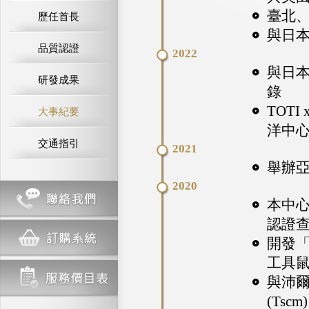
臺北、
歷任首長
與日本
品質認證
2022
與日本
研發成果
錄
TOT
大事紀要
洋中心 
交通指引
2021
舉辦
2020
本中心
認證
開發
工具
與沛爾
(Ts