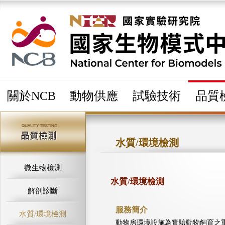
關於NCB
動物供應
試驗技術
品質
水質/環境檢測
微生物檢測
水質/環境檢測
解剖診斷
服務簡介
水質/環境檢測
動物房環境設施為實驗動物飼育之