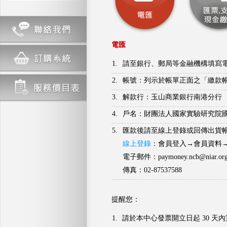
電匯
1.
請至銀行、郵局等金融機構填寫
2.
帳號：列示於帳單正面之「繳款帳戶」
3.
解款行：玉山商業銀行南港分行
4.
戶名：財團法人國家實驗研究院
5.
匯款後請至線上登錄或回傳出貨
線上登錄
：會員登入→會員資料
電子郵件：paymoney.ncb@niar.org
傳真：02-87537588
提醒您：
1.
請於本中心發票開立日起 30 天