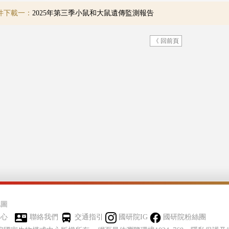
件下載一：
2025年第三季小鼠和大鼠遺傳監測報告
《 回前頁
地圖
中心
聯絡我們
交通指引
國研院IG
國研院粉絲團