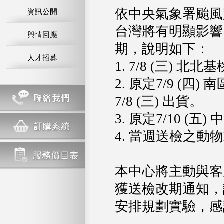
依中央氣象署颱風路
資訊公開
台灣將有明顯影響
輿情回應
期，說明如下：
人才招募
1. 7/8 (三)
2. 原定7/9 (
7/8 (三) 出貨。
3. 原定7/10 (
4. 當週送檢之
本中心將主動與客
獲送檢改期通知，
安排規劃實驗，感