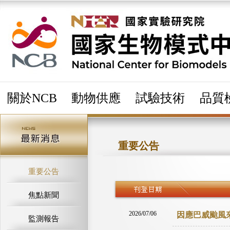
關於NCB
動物供應
試驗技術
品質
重要公告
重要公告
焦點新聞
2026/07/06
因應巴威颱風
監測報告