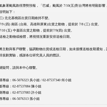
氣象署颱風路徑潛勢預報，「巴威」颱風於 7/10(五)對台灣將有明顯影
說明如下：
/8 (三) 北北基桃區出貨日期維持不變。
定7/9 (四) 南區 (台南、高雄和屏東)出貨之動物，提前於 7/8 (三) 出貨。
定7/10 (五) 中嘉區出貨之動物，提前於7/9(四) 出貨。
當週送檢之動物或檢體，將視情況重新安排送檢日期。
將主動與客戶聯繫，協調動物出貨或送檢日期，如未接獲送檢改期通知，
排規劃實驗，感謝各位研究員人員的體諒。
關疑問，請與本中心聯繫。
線：06-5076323 吳小姐 / 02-87537340 何小姐
專線：02-87537084 陳小姐
專線：02-87537083 許小姐
專線：06-5076313 孫小姐