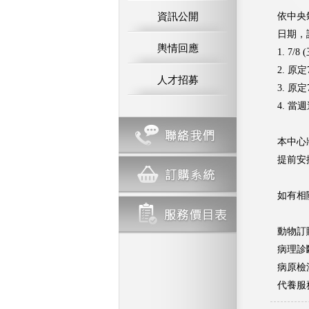
資訊公開
依中央
日期，
輿情回應
1. 7
2. 原
人才招募
3. 原
4. 
本中心
提前安
如有相
動物訂購專
病理診斷
病原檢測
代養服務