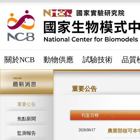
關於NCB
動物供應
試驗技術
品質
重要公告
重要公告
焦點新聞
2026/06/17
農業部核可本
監測報告