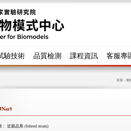
試驗技術
品質檢測
課程資訊
客服專
首頁 > 動
JNarl
類：
近親品系 (Inbred strain)