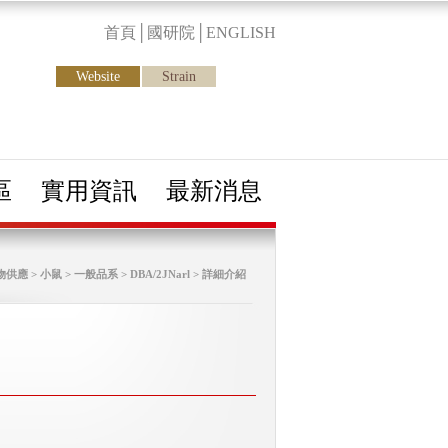
首頁
│
國研院
│
ENGLISH
Website
Strain
區
實用資訊
最新消息
物供應 > 小鼠 > 一般品系 > DBA/2JNarl > 詳細介紹