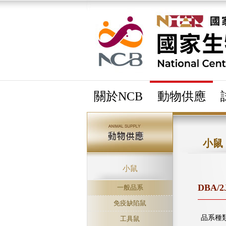
關於NCB
動物供應
小鼠
小鼠
DBA/2
一般品系
免疫缺陷鼠
品系種
工具鼠