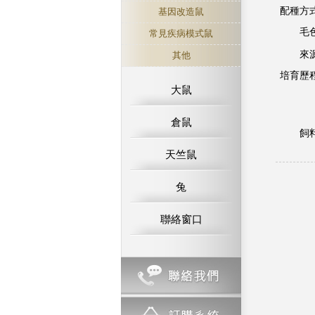
配種方
基因改造鼠
毛
常見疾病模式鼠
來
其他
培育歷
大鼠
倉鼠
飼
天竺鼠
兔
聯絡窗口