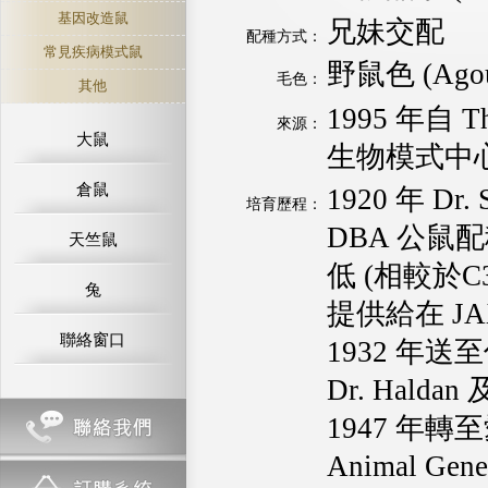
基因改造鼠
兄妹交配
配種方式：
常見疾病模式鼠
野鼠色 (Agou
毛色：
其他
1995 年自 T
來源：
大鼠
生物模式中心
倉鼠
1920 年 Dr.
培育歷程：
DBA 公鼠配
天竺鼠
低 (相較於C
兔
提供給在 JAX 
聯絡窗口
1932 年送至倫
Dr. Haldan
1947 年轉至
Animal Gen