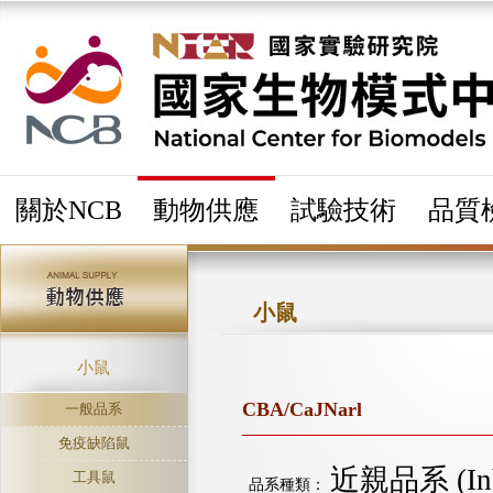
關於NCB
動物供應
試驗技術
品質
小鼠
小鼠
CBA/CaJNarl
一般品系
免疫缺陷鼠
近親品系 (Inbr
工具鼠
品系種類：